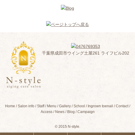
千葉県成田市ウイング土屋261 ライフビル202
Home
Salon info
Staff
Menu
Gallery
School
Ingrown toenail
Contact
Access
News
Blog
Campaign
© 2015 N-style.