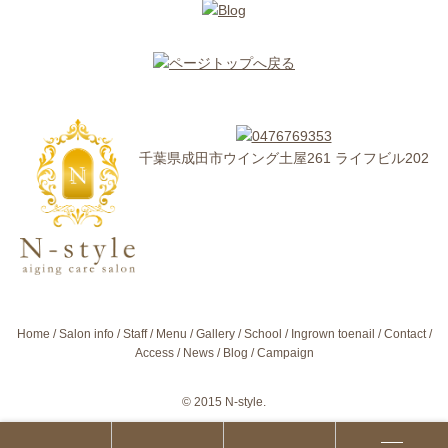
千葉県成田市ウイング土屋261 ライフビル202
Home
Salon info
Staff
Menu
Gallery
School
Ingrown toenail
Contact
Access
News
Blog
Campaign
© 2015 N-style.