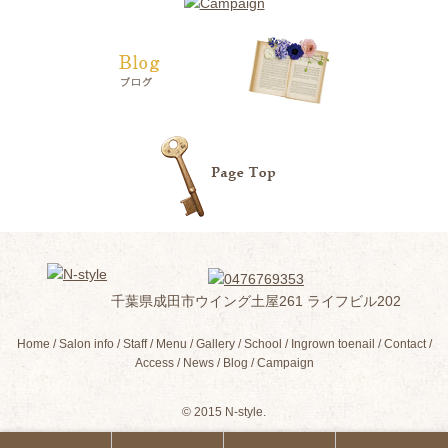
千葉県成田市ウイング土屋261 ライフビル202
Home
Salon info
Staff
Menu
Gallery
School
Ingrown toenail
Contact
Access
News
Blog
Campaign
© 2015 N-style.