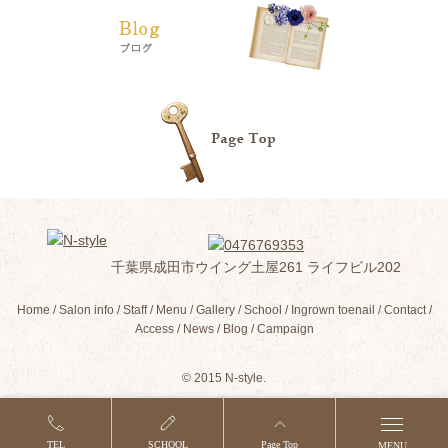
千葉県成田市ウイング土屋261 ライフビル202
Home
Salon info
Staff
Menu
Gallery
School
Ingrown toenail
Contact
Access
News
Blog
Campaign
© 2015 N-style.
TEL
SCHOOL
Page Top
MENU