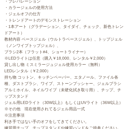
・プレパレーション
・カラージェルの使用方法
・ジェルオフの仕方
・トレンドアートのデモンストレーション
・1本アート（グラデーション、タイダイ、チェック、新色トレン
ドアート）
教材内容 ベースジェル（ウルトラベースジェル）、トップジェル
（ノンワイプトップジェル）、
ブラシ2本（フラット#4、ショートライナー）
※LEDライトは任意（購入￥18,000、レンタル￥2,000）
貸し出し物 ミスミラージュジェル使用カラー（無料）
LEDレンタル（￥2,000）
持ち物 コットン、キッチンペーパー、エタノール、ファイル各
種、ダストブラシ、ワイプ、ストーンプッシャー、ジェルブラシ
アルミホイル、ネイルワイプ（未硬化拭き取り用）、チップ、チ
ップスタンド
ジェル用LEDライト（30W以上）もしくはUVライト（36W以上）
※その他 現在使用されてるジェル用品一式
※注意事項
利き手ではない手のオフをしてきてください。
練習用チップ、チップスタンドや練習ハンドをご持参ください。